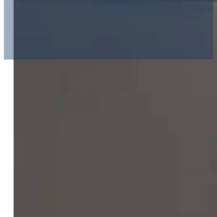
0
m²
prozivodnih hala zatvorenog prostora na 
0
+
zaposlenih kvalificiranih radnika i inže
Iza nas su godine rada i p