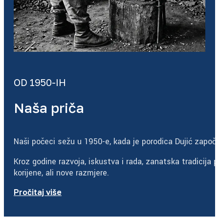
OD 1950-IH
Naša priča
Naši počeci sežu u 1950-e, kada je porodica Dujić započe
Kroz godine razvoja, iskustva i rada, zanatska tradicija 
korijene, ali nove razmjere.
Pročitaj više