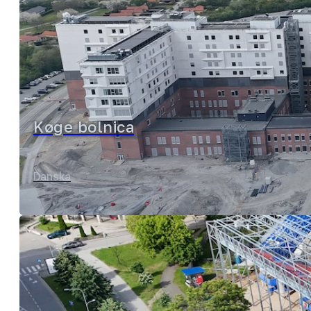
Køge bolnica
Proizvodnja
Danska
POGLEDAJ REFERENCE