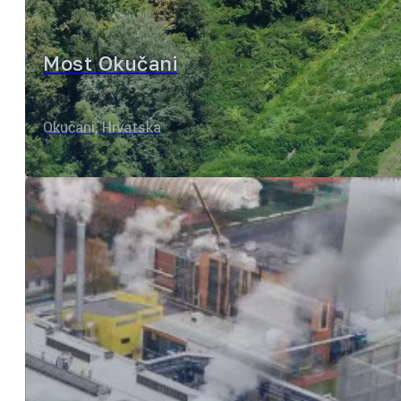
Most Okučani
Okučani, Hrvatska