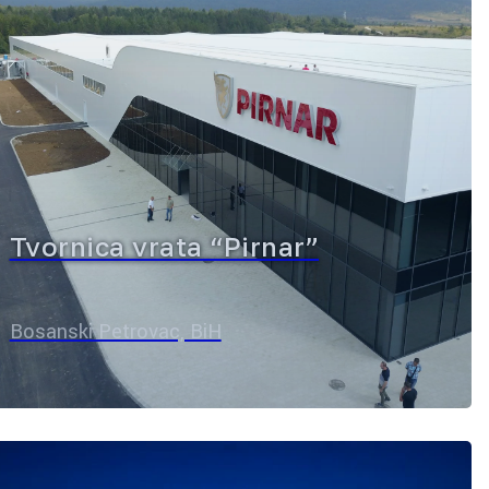
Tvornica vrata “Pirnar”
Bosanski Petrovac, BiH