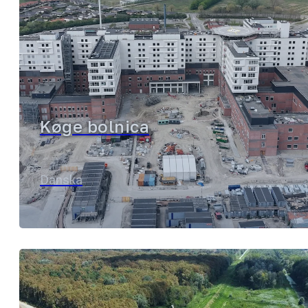
Køge bolnica
Danska