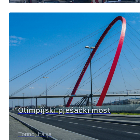
Olimpijski pješački most
Torino, Italija