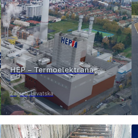
HEP – Termoelektrana
Zagreb, Hrvatska