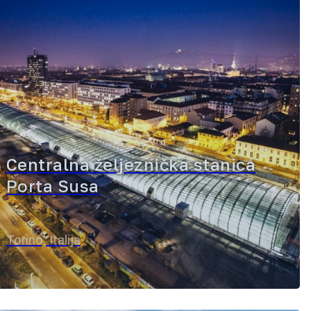
Centralna željeznička stanica
Porta Susa
Torino, Italija