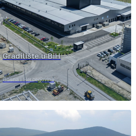
Gradilište u BiH
Bosna i Hercegovina